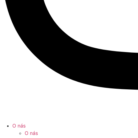
O nás
O nás