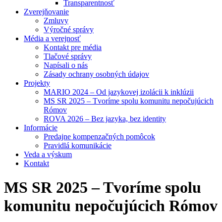
Transparentnosť
Zverejňovanie
Zmluvy
Výročné správy
Média a verejnosť
Kontakt pre média
Tlačové správy
Napísali o nás
Zásady ochrany osobných údajov
Projekty
MARIO 2024 – Od jazykovej izolácii k inklúzii
MS SR 2025 – Tvoríme spolu komunitu nepočujúcich
Rómov
ROVA 2026 – Bez jazyka, bez identity
Informácie
Predajne kompenzačných pomôcok
Pravidlá komunikácie
Veda a výskum
Kontakt
MS SR 2025 – Tvoríme spolu
komunitu nepočujúcich Rómov