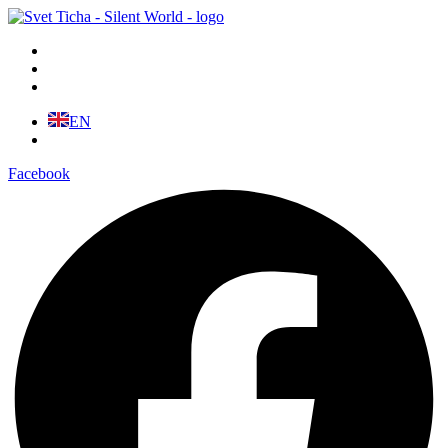
Preskočiť
na
obsah
EN
Facebook