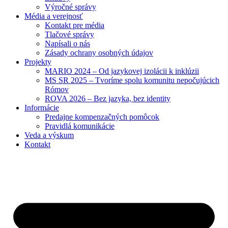
Výročné správy
Média a verejnosť
Kontakt pre média
Tlačové správy
Napísali o nás
Zásady ochrany osobných údajov
Projekty
MARIO 2024 – Od jazykovej izolácii k inklúzii
MS SR 2025 – Tvoríme spolu komunitu nepočujúcich
Rómov
ROVA 2026 – Bez jazyka, bez identity
Informácie
Predajne kompenzačných pomôcok
Pravidlá komunikácie
Veda a výskum
Kontakt