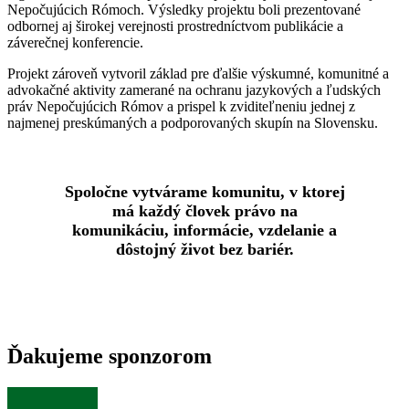
Nepočujúcich Rómoch. Výsledky projektu boli prezentované
odbornej aj širokej verejnosti prostredníctvom publikácie a
záverečnej konferencie.
Projekt zároveň vytvoril základ pre ďalšie výskumné, komunitné a
advokačné aktivity zamerané na ochranu jazykových a ľudských
práv Nepočujúcich Rómov a prispel k zviditeľneniu jednej z
najmenej preskúmaných a podporovaných skupín na Slovensku.
Spoločne vytvárame komunitu, v ktorej
má každý človek právo na
komunikáciu, informácie, vzdelanie a
dôstojný život bez bariér.
Ďakujeme sponzorom