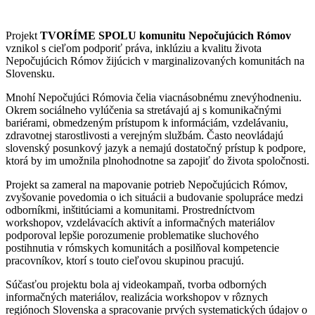
Projekt
TVORÍME SPOLU komunitu Nepočujúcich Rómov
vznikol s cieľom podporiť práva, inklúziu a kvalitu života
Nepočujúcich Rómov žijúcich v marginalizovaných komunitách na
Slovensku.
Mnohí Nepočujúci Rómovia čelia viacnásobnému znevýhodneniu.
Okrem sociálneho vylúčenia sa stretávajú aj s komunikačnými
bariérami, obmedzeným prístupom k informáciám, vzdelávaniu,
zdravotnej starostlivosti a verejným službám. Často neovládajú
slovenský posunkový jazyk a nemajú dostatočný prístup k podpore,
ktorá by im umožnila plnohodnotne sa zapojiť do života spoločnosti.
Projekt sa zameral na mapovanie potrieb Nepočujúcich Rómov,
zvyšovanie povedomia o ich situácii a budovanie spolupráce medzi
odborníkmi, inštitúciami a komunitami. Prostredníctvom
workshopov, vzdelávacích aktivít a informačných materiálov
podporoval lepšie porozumenie problematike sluchového
postihnutia v rómskych komunitách a posilňoval kompetencie
pracovníkov, ktorí s touto cieľovou skupinou pracujú.
Súčasťou projektu bola aj videokampaň, tvorba odborných
informačných materiálov, realizácia workshopov v rôznych
regiónoch Slovenska a spracovanie prvých systematických údajov o