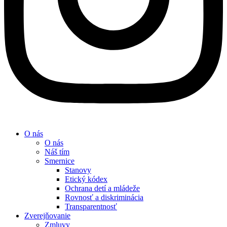
O nás
O nás
Náš tím
Smernice
Stanovy
Etický kódex
Ochrana detí a mládeže
Rovnosť a diskriminácia
Transparentnosť
Zverejňovanie
Zmluvy